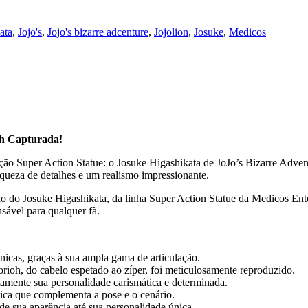
ata
,
Jojo's
,
Jojo's bizarre adcenture
,
Jojolion
,
Josuke
,
Medicos
oh Capturada!
o Super Action Statue: o Josuke Higashikata de JoJo’s Bizarre Advent
queza de detalhes e um realismo impressionante.
ão do Josuke Higashikata, da linha Super Action Statue da Medicos En
nsável para qualquer fã.
nicas, graças à sua ampla gama de articulação.
ioh, do cabelo espetado ao zíper, foi meticulosamente reproduzido.
tamente sua personalidade carismática e determinada.
ca que complementa a pose e o cenário.
de sua aparência até sua personalidade única.