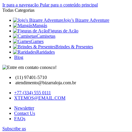
Ir para a navegação
Pular para o conteúdo principal
Todas Categorias
Jojo’s Bizarre Adventure
Mangás
Figuras de Ação
Camisetas
Games
Brindes & Presentes
Raridades
Blog
(11) 97401-5710
atendimento@bizarraloja.com.br
+77 (334) 555 0111
XTEMOS@EMAIL.COM
Newsletter
Contact Us
FAQs
Subscribe us