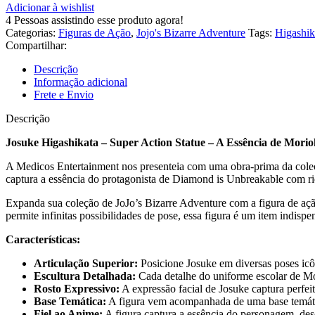
Adicionar à wishlist
4
Pessoas assistindo esse produto agora!
Categorias:
Figuras de Ação
,
Jojo's Bizarre Adventure
Tags:
Higashik
Compartilhar:
Descrição
Informação adicional
Frete e Envio
Descrição
Josuke Higashikata – Super Action Statue – A Essência de Mori
A Medicos Entertainment nos presenteia com uma obra-prima da coleçã
captura a essência do protagonista de Diamond is Unbreakable com ri
Expanda sua coleção de JoJo’s Bizarre Adventure com a figura de aç
permite infinitas possibilidades de pose, essa figura é um item indispe
Características:
Articulação Superior:
Posicione Josuke em diversas poses icô
Escultura Detalhada:
Cada detalhe do uniforme escolar de Mor
Rosto Expressivo:
A expressão facial de Josuke captura perfei
Base Temática:
A figura vem acompanhada de uma base temáti
Fiel ao Anime:
A figura captura a essência do personagem, des