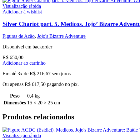
Visualização rápida
Adicionar à wishlist
Silver Chariot part. 5. Medicos. Jojo’ Bizarre Adven
Figuras de Ação
,
Jojo's Bizarre Adventure
Disponível em backorder
R$
650,00
Adicionar ao carrinho
Em até 3x de
R$
216,67
sem juros
Ou apenas
R$
617,50
pagando no pix.
Peso
0,4 kg
Dimensões
15 × 20 × 25 cm
Produtos relacionados
Visualização rápida