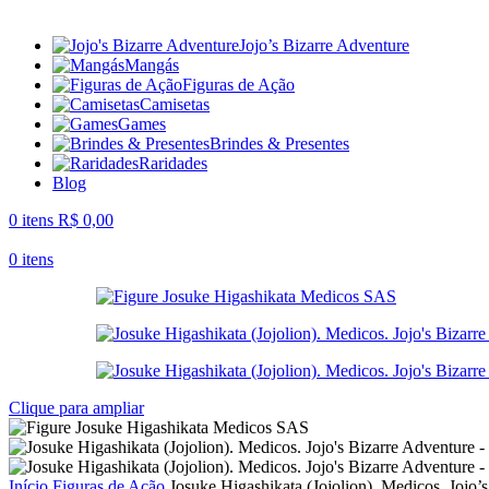
Jojo’s Bizarre Adventure
Mangás
Figuras de Ação
Camisetas
Games
Brindes & Presentes
Raridades
Blog
0
itens
R$
0,00
0
itens
Clique para ampliar
Início
Figuras de Ação
Josuke Higashikata (Jojolion). Medicos. Jojo’