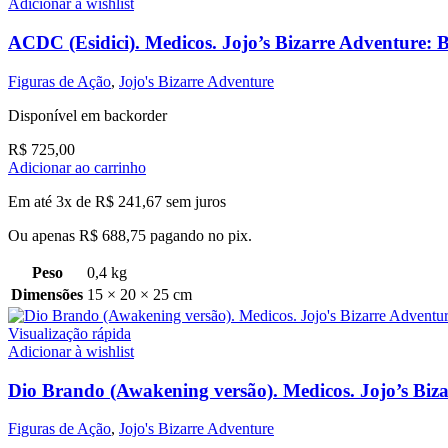
Adicionar à wishlist
ACDC (Esidici). Medicos. Jojo’s Bizarre Adventure: B
Figuras de Ação
,
Jojo's Bizarre Adventure
Disponível em backorder
R$
725,00
Adicionar ao carrinho
Em até 3x de
R$
241,67
sem juros
Ou apenas
R$
688,75
pagando no pix.
Peso
0,4 kg
Dimensões
15 × 20 × 25 cm
Visualização rápida
Adicionar à wishlist
Dio Brando (Awakening versão). Medicos. Jojo’s Biz
Figuras de Ação
,
Jojo's Bizarre Adventure