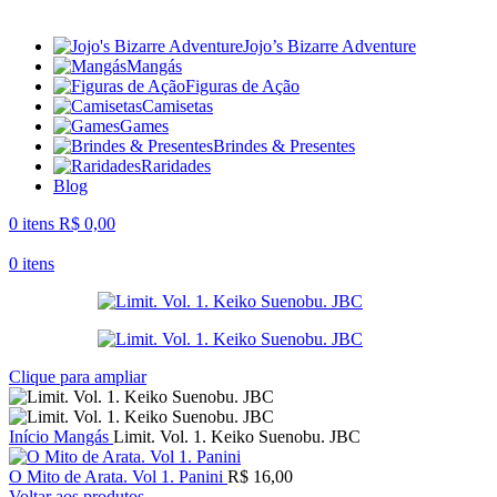
Jojo’s Bizarre Adventure
Mangás
Figuras de Ação
Camisetas
Games
Brindes & Presentes
Raridades
Blog
0
itens
R$
0,00
0
itens
Clique para ampliar
Início
Mangás
Limit. Vol. 1. Keiko Suenobu. JBC
O Mito de Arata. Vol 1. Panini
R$
16,00
Voltar aos produtos