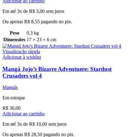
Adicionar ao carrinho
Em até 3x de
R$
3,00
sem juros
Ou apenas
R$
8,55
pagando no pix.
Peso
0,3 kg
Dimensões
17 × 23 × 6 cm
Visualização rápida
Adicionar à wishlist
Mangá Jojo’s Bizarre Adventuere: Stardust
Crusaders vol 4
Mangás
Em estoque
R$
30,00
Adicionar ao carrinho
Em até 3x de
R$
10,00
sem juros
Ou apenas
R$
28,50
pagando no pix.