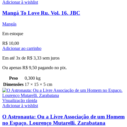
Adicionar à wishlist
Mangá To Love Ru. Vol. 16. JBC
Mangás
Em estoque
R$
10,00
Adicionar ao carrinho
Em até 3x de
R$
3,33
sem juros
Ou apenas
R$
9,50
pagando no pix.
Peso
0,300 kg
Dimensões
17 × 15 × 5 cm
Visualização rápida
Adicionar à wishlist
O Astronauta: Ou a Livre Associação de um Homem
no Espaço. Lourenço Mutarelli. Zarabatana