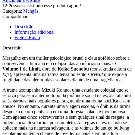
Adicionar à wishlist
12
Pessoas assistindo esse produto agora!
Categoria:
Mangás
Compartilhar:
Descrição
Informação adicional
Frete e Envio
Descrição
Mergulhe em um thriller psicológico brutal e claustrofóbico sobre a
sobrevivência humana e o colapso das aparências sociais. O
Volume 1
de
Limit
, obra de
Keiko Suenobu
(consagrada autora de
Life
), apresenta uma narrativa tensa no estilo
survival
que expõe a
fragilidade das hierarquias escolares diante de uma tragédia real.
A trama acompanha Mizuki Konno, uma estudante colegial que se
esforça para se manter no topo da pirâmide social da escola, aliando-
se às garotas mais populares para garantir uma rotina pacífica e sem
abusos. No entanto, durante uma viagem escolar, o ônibus da turma
despenca de um penhasco em uma floresta isolada e montanhosa.
Com apenas cinco sobreviventes e sem qualquer sinal de resgate, a
ordem social desmorona por completo. As regras da escola não se
aplicam mais na natureza selvagem, e as vítimas do antigo bullying
escolar agora têm a chance de inverter os papéis em uma luta