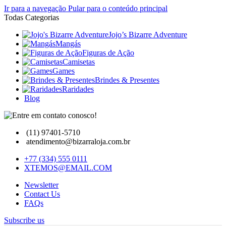
Ir para a navegação
Pular para o conteúdo principal
Todas Categorias
Jojo’s Bizarre Adventure
Mangás
Figuras de Ação
Camisetas
Games
Brindes & Presentes
Raridades
Blog
(11) 97401-5710
atendimento@bizarraloja.com.br
+77 (334) 555 0111
XTEMOS@EMAIL.COM
Newsletter
Contact Us
FAQs
Subscribe us