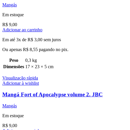
Mangás
Em estoque
R$
9,00
Adicionar ao carrinho
Em até 3x de
R$
3,00
sem juros
Ou apenas
R$
8,55
pagando no pix.
Peso
0,3 kg
Dimensões
17 × 23 × 5 cm
Visualização rápida
Adicionar à wishlist
Mangá Fort of Apocalypse volume 2. JBC
Mangás
Em estoque
R$
9,00