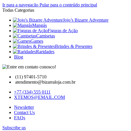
Ir para a navegação
Pular para o conteúdo principal
Todas Categorias
Jojo’s Bizarre Adventure
Mangás
Figuras de Ação
Camisetas
Games
Brindes & Presentes
Raridades
Blog
(11) 97401-5710
atendimento@bizarraloja.com.br
+77 (334) 555 0111
XTEMOS@EMAIL.COM
Newsletter
Contact Us
FAQs
Subscribe us