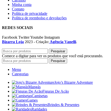
Carrinho
Minha conta
Contato
Política de privacidade
Política de reembolso e devoluções
REDES SOCIAIS
Facebook
Twitter
Youtube
Instagram
Bizarra Loja
2023 - Criação:
Agência Vanelli
.
Pesquisar
Comece a digitar para ver os produtos que você está procurando.
Pesquisar
Menu
Categorias
Jojo’s Bizarre Adventure
Mangás
Figuras De Ação
Camisetas
Games
Brindes & Presentes
Raridades