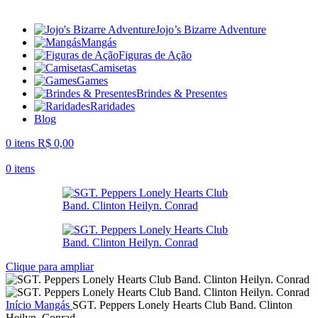
Jojo’s Bizarre Adventure
Mangás
Figuras de Ação
Camisetas
Games
Brindes & Presentes
Raridades
Blog
0
itens
R$
0,00
0
itens
Clique para ampliar
Início
Mangás
SGT. Peppers Lonely Hearts Club Band. Clinton
Heilyn. Conrad