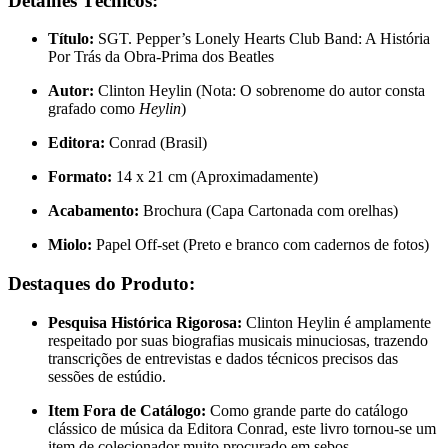
Detalhes Técnicos:
Título:
SGT. Pepper’s Lonely Hearts Club Band: A História
Por Trás da Obra-Prima dos Beatles
Autor:
Clinton Heylin (Nota: O sobrenome do autor consta
grafado como
Heylin
)
Editora:
Conrad (Brasil)
Formato:
14 x 21 cm (Aproximadamente)
Acabamento:
Brochura (Capa Cartonada com orelhas)
Miolo:
Papel Off-set (Preto e branco com cadernos de fotos)
Destaques do Produto:
Pesquisa Histórica Rigorosa:
Clinton Heylin é amplamente
respeitado por suas biografias musicais minuciosas, trazendo
transcrições de entrevistas e dados técnicos precisos das
sessões de estúdio.
Item Fora de Catálogo:
Como grande parte do catálogo
clássico de música da Editora Conrad, este livro tornou-se um
item de colecionador muito procurado em sebos.